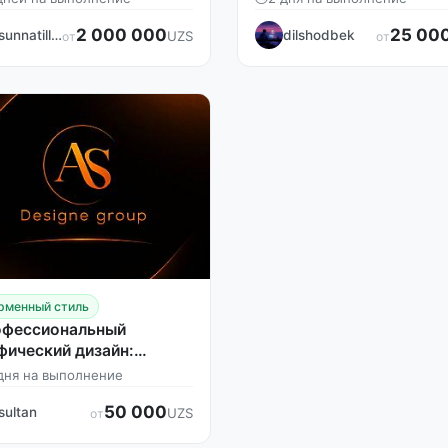
2 000 000
25 00
sunnatillo_designer
dilshodbek
UZS
от
от
рменный стиль
фессиональный
фический дизайн:
отипы, баннеры, визитки
дня на выполнение
50 000
sultan
UZS
от