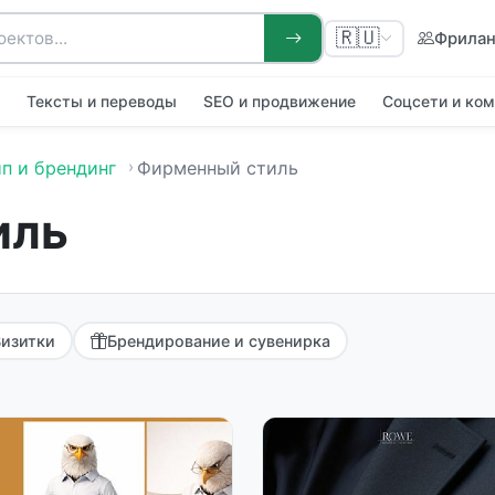
🇷🇺
Фрила
я
Тексты и переводы
SEO и продвижение
Соцсети и ко
п и брендинг
Фирменный стиль
иль
Визитки
Брендирование и сувенирка