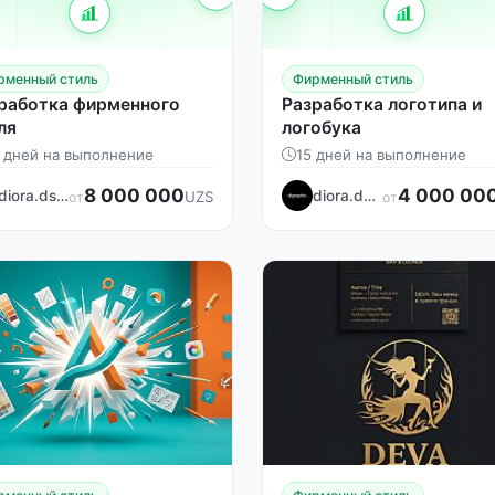
рменный стиль
Фирменный стиль
работка фирменного
Разработка логотипа и
ля
логобука
 дней на выполнение
15 дней на выполнение
8 000 000
4 000 00
diora.dsgn
diora.dsgn
UZS
от
от