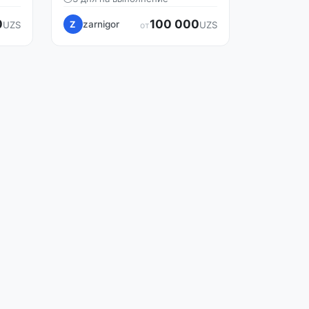
0
100 000
zarnigor
UZS
Z
UZS
от