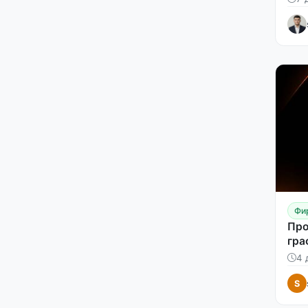
Фи
Про
гра
лог
4 
S