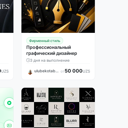
Фирменный стиль
Профессиональный
графический дизайнер
3 дня на выполнение
0
50 000
ulubekotabekov
UZS
UZS
от