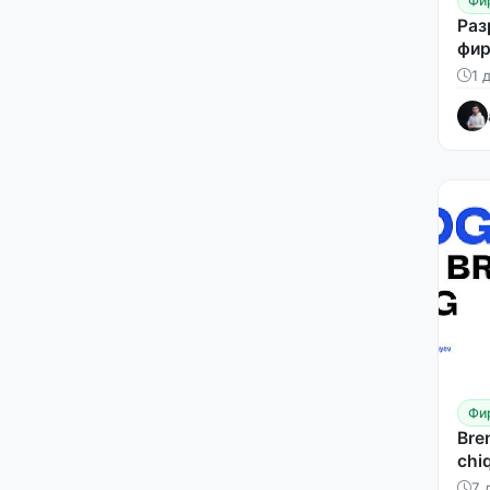
Фи
Раз
фир
1 
Фи
Bre
chi
7 