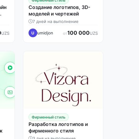
Фирменный стиль
айн
Создание логотипов, 3D-
моделей и чертежей
7 дней на выполнение
0
100 000
umidjon
UZS
U
UZS
от
Фирменный стиль
Разработка логотипов и
ж
фирменного стиля
3 дня на выполнение