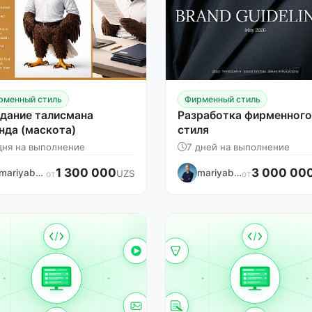
рменный стиль
Фирменный стиль
дание талисмана
Разработка фирменного
нда (маскота)
стиля
дня на выполнение
7 дней на выполнение
1 300 000
3 000 00
mariyaban
mariyaban
UZS
от
от