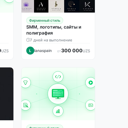
Фирменный стиль
SMM, логотипы, сайты и
полиграфия
7 дней на выполнение
0
300 000
lanaspain
UZS
L
UZS
от