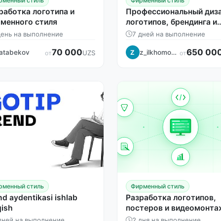
рменный стиль
Фирменный стиль
работка логотипа и
Профессиональный диз
менного стиля
логотипов, брендинга и
карточек для
день на выполнение
7 дней на выполнение
маркетплейсов
70 000
650 00
atabekov
z_ilkhomovna
UZS
Z
от
от
рменный стиль
Фирменный стиль
nd aydentikasi ishlab
Разработка логотипов,
qish
постеров и видеомонта
дней на выполнение
2 дня на выполнение