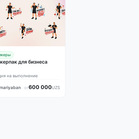
икеры
керпак для бизнеса
дня на выполнение
600 000
mariyaban
UZS
от