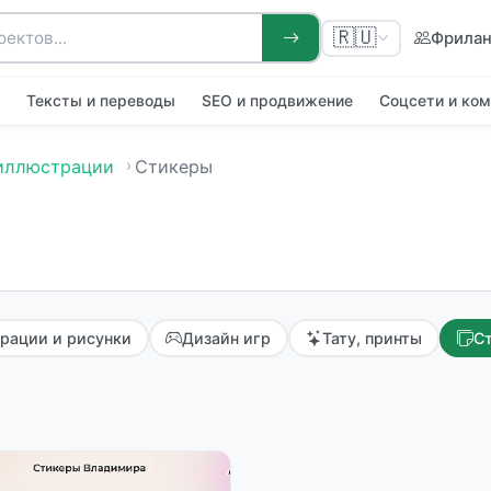
🇷🇺
Фрила
я
Тексты и переводы
SEO и продвижение
Соцсети и ко
 иллюстрации
Стикеры
рации и рисунки
Дизайн игр
Тату, принты
С