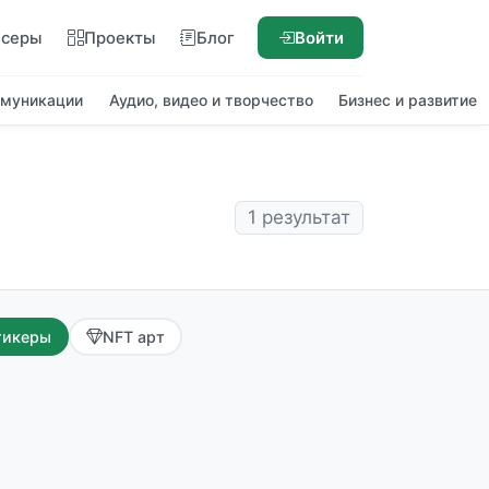
нсеры
Проекты
Блог
Войти
ммуникации
Аудио, видео и творчество
Бизнес и развитие
1 результат
тикеры
NFT арт