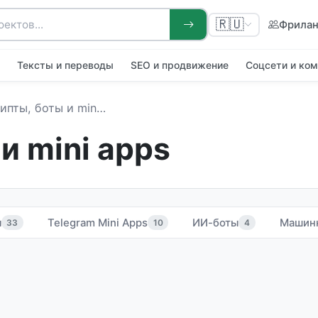
🇷🇺
Фрила
я
Тексты и переводы
SEO и продвижение
Соцсети и ко
пты, боты и mini apps
и mini apps
ы
Telegram Mini Apps
ИИ-боты
Машин
33
10
4