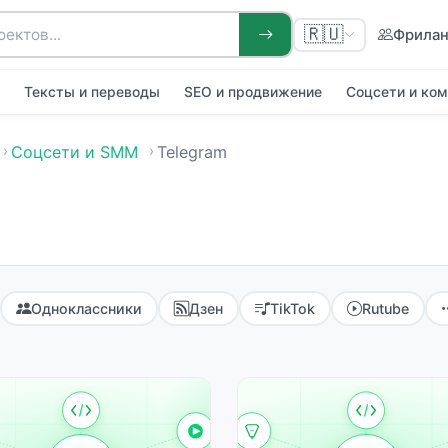
🇷🇺
Фрила
я
Тексты и переводы
SEO и продвижение
Соцсети и ко
Соцсети и SMM
Telegram
Одноклассники
Дзен
TikTok
Rutube