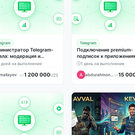
legram
Telegram
инистратор Telegram-
Подключение premium-
ала: модерация и
подписок к приложения
ядок
 дней на выполнение
1 день на выполнение
1 200 000
15 00
mallayev
abdurahmonlatifjonov
UZS
от
от