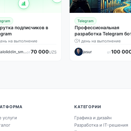
legram
Telegram
рутка подписчиков в
Профессиональная
egram
разработка Telegram бо
день на выполнение
1 день на выполнение
70 000
100 00
jaloliddin_smm
jasur
UZS
от
от
АТФОРМА
КАТЕГОРИИ
е услуги
Графика и дизайн
талог
Разработка и IT-решения