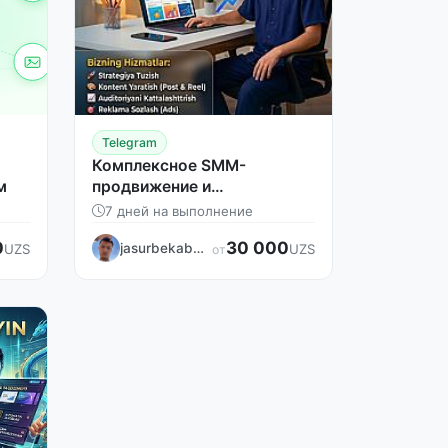
Telegram
Комплексное SMM-
м
продвижение и
таргетированная реклама
7 дней на выполнение
0
30 000
jasurbekabdullayev
UZS
UZS
от