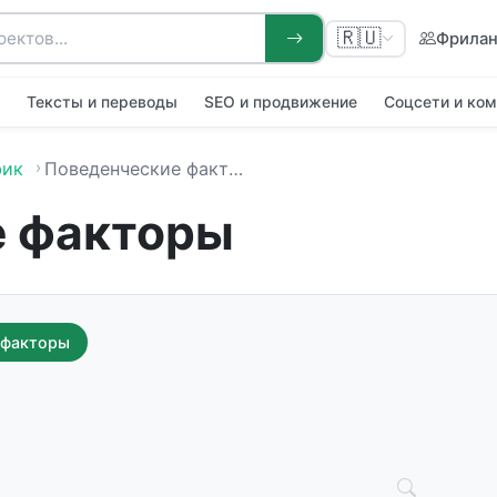
🇷🇺
Фрила
я
Тексты и переводы
SEO и продвижение
Соцсети и ко
фик
Поведенческие факторы
е факторы
 факторы