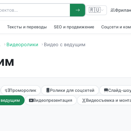
🇷🇺
Фрила
я
Тексты и переводы
SEO и продвижение
Соцсети и ко
…
Видеоролики
Видео с ведущим
им
Проморолик
Ролики для соцсетей
Слайд-шо
с ведущим
Видеопрезентация
Видеосъемка и монт