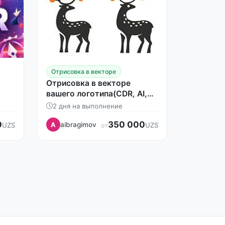
Отрисовка в векторе
Отрисовка в векторе
вашего логотипа(CDR, AI,
EPS, SVG, PDF)
2 дня на выполнение
0
350 000
aibragimov
UZS
A
UZS
от