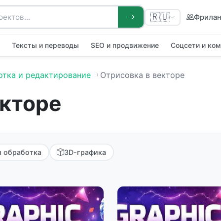
🇷🇺
Фрила
я
Тексты и переводы
SEO и продвижение
Соцсети и ко
отка и редактирование
Отрисовка в векторе
екторе
 обработка
3D-графика