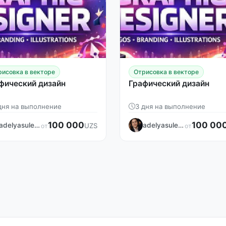
рисовка в векторе
Отрисовка в векторе
фический дизайн
Графический дизайн
дня на выполнение
3 дня на выполнение
100 000
100 00
adelyasuleymanova
adelyasuleymanova
UZS
от
от