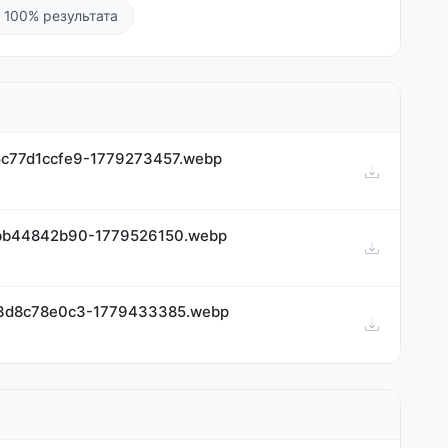
 100% результата
c77d1ccfe9-1779273457.webp
bb44842b90-1779526150.webp
3d8c78e0c3-1779433385.webp