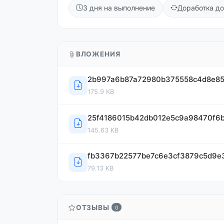
3 дня на выполнение
Доработка до
ВЛОЖЕНИЯ
2b997a6b87a72980b375558c4d8e85
175.9 KB
25f4186015b42db012e5c9a98470f6
145.63 KB
fb3367b22577be7c6e3cf3879c5d9e
79.13 KB
ОТЗЫВЫ
0