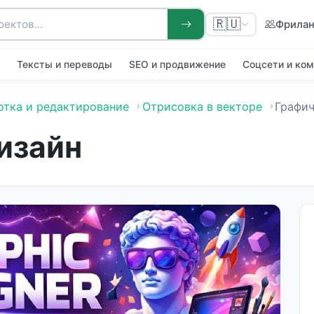
🇷🇺
Фрила
я
Тексты и переводы
SEO и продвижение
Соцсети и ко
отка и редактирование
Отрисовка в векторе
Графич
изайн