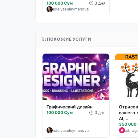
100 000 Сум
3 дня
adelyasuleymanova
ПОХОЖИЕ УСЛУГИ
Графический дизайн
Отрисов
100 000 Сум
3 дня
вашего 
AI,...
350 000
adelyasuleymanova
aibrag
A