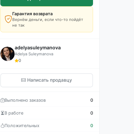
Гарантия возврата
Вернём деньги, если что-то пойдёт
не так
adelyasuleymanova
Adelya Suleymanova
0
Написать продавцу
Выполнено заказов
0
В работе
0
Положительных
0