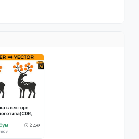
ка в векторе
логотипа(CDR,
 Сум
2 дня
imov