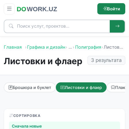
Войти
Главная
Графика и дизайн
…
Полиграфия
Листовки и флаер
Листовки и флаер
3 результата
Брошюра и буклет
Листовки и флаер
Плака
СОРТИРОВКА
Сначала новые