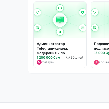
Администратор
Подклю
Telegram-канала:
подписо
модерация и по...
15 000 С
1 200 000 Сум
30 дней
mallayev
abdura
M