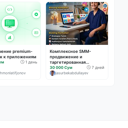
чение premium-
Комплексное SMM-
к к приложениям
продвижение и
ум
1 день
таргетированная...
30 000 Сум
7 дней
hmonlatifjonov
jasurbekabdullayev