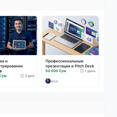
ка и
Профессиональные
стрирование
презентации и Pitch Deck
в
50 000 Сум
1 день
 Сум
3 дня
jasur