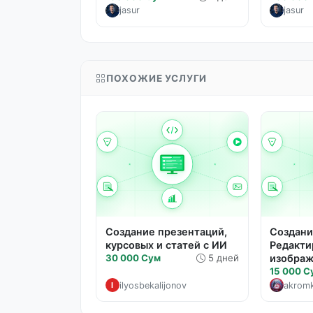
jasur
jasur
ПОХОЖИЕ УСЛУГИ
Создание презентаций,
Создани
курсовых и статей с ИИ
Редакти
30 000 Сум
5 дней
изображ
15 000 С
ilyosbekalijonov
akrom
I