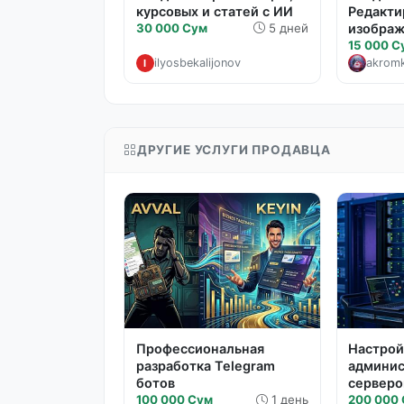
курсовых и статей с ИИ
Редакти
30 000 Сум
5 дней
изображ
15 000 С
ilyosbekalijonov
akrom
I
ДРУГИЕ УСЛУГИ ПРОДАВЦА
Профессиональная
Настрой
разработка Telegram
админи
ботов
серверо
100 000 Сум
1 день
200 000