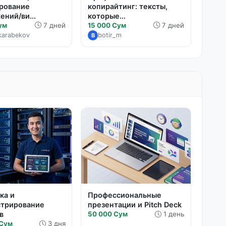
рование
копирайтинг: тексты,
ений/ви...
которые...
ум
7 дней
15 000 Сум
7 дней
karabekov
botir_m
B
ка и
Профессиональные
стрирование
презентации и Pitch Deck
в
50 000 Сум
1 день
 Сум
3 дня