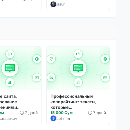
jasur
е сайта,
Профессиональный
рование
копирайтинг: тексты,
ений/ви...
которые...
ум
7 дней
15 000 Сум
7 дней
karabekov
botir_m
B