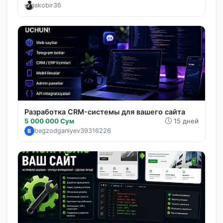
akobir36
Разработка CRM-системы для вашего сайта
5 000 000 Сум
15 дней
begzodganiyev39316226
B