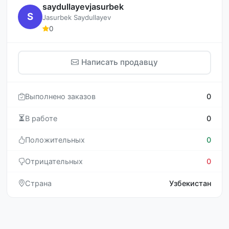
saydullayevjasurbek
S
Jasurbek Saydullayev
0
Написать продавцу
Выполнено заказов
0
В работе
0
Положительных
0
Отрицательных
0
Страна
Узбекистан