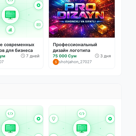
е современных
Профессиональный
ов для бизнеса
дизайн логотипа
Сум
7 дней
75 000 Сум
3 дня
07
shohjahon_27027