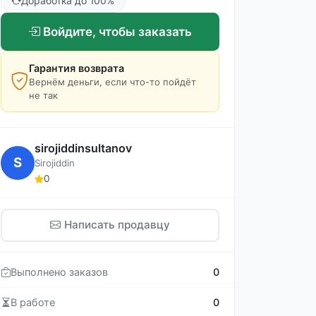
Доработка до 100%
Войдите, чтобы заказать
Гарантия возврата
Вернём деньги, если что-то пойдёт
не так
sirojiddinsultanov
S
Sirojiddin
0
Написать продавцу
Выполнено заказов
0
В работе
0