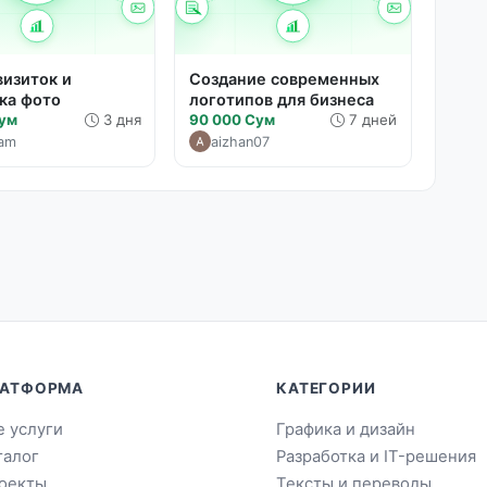
визиток и
Создание современных
ка фото
логотипов для бизнеса
Сум
3 дня
90 000 Сум
7 дней
am
aizhan07
АТФОРМА
КАТЕГОРИИ
е услуги
Графика и дизайн
талог
Разработка и IT-решения
оекты
Тексты и переводы