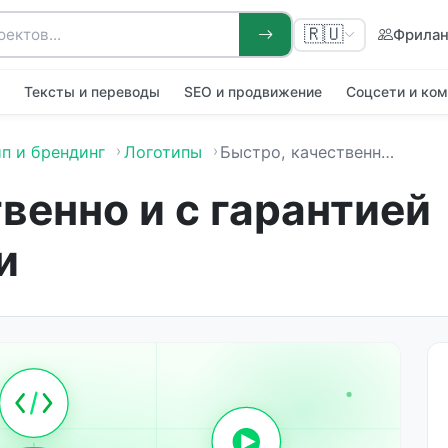
🇷🇺
Фрила
я
Тексты и переводы
SEO и продвижение
Соцсети и ко
п и брендинг
Логотипы
Быстро, качественно и с гарантией оригинальности
венно и с гарантией
и