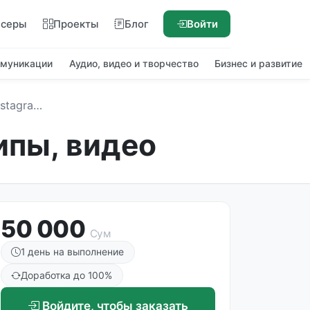
нсеры
Проекты
Блог
Войти
ммуникации
Аудио, видео и творчество
Бизнес и развитие
оготипы, видео
ипы, видео
50 000
Сум
1 день на выполнение
Доработка до 100%
Войдите, чтобы заказать