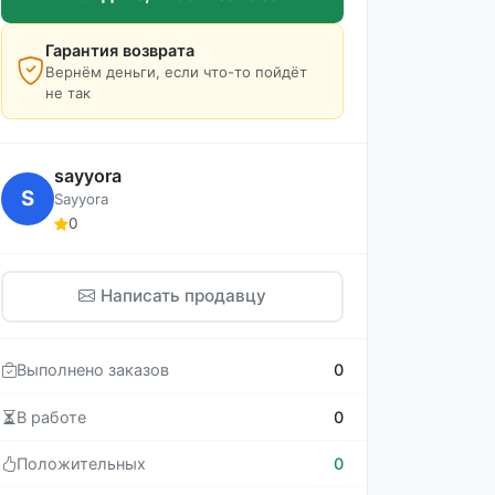
Гарантия возврата
Вернём деньги, если что-то пойдёт
не так
sayyora
S
Sayyora
0
Написать продавцу
Выполнено заказов
0
В работе
0
Положительных
0