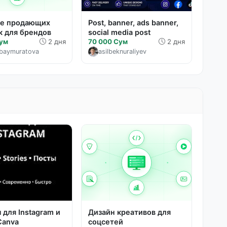
ие продающих
Post, banner, ads banner,
к для брендов
social media post
Сум
2 дня
70 000 Сум
2 дня
abaymuratova
asilbeknuraliyev
 для Instagram и
Дизайн креативов для
Canva
соцсетей