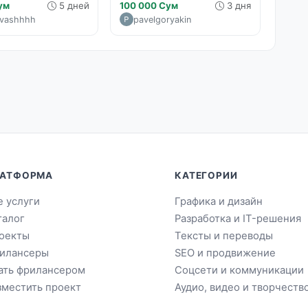
ум
5 дней
100 000 Сум
3 дня
ovashhhh
pavelgoryakin
АТФОРМА
КАТЕГОРИИ
е услуги
Графика и дизайн
талог
Разработка и IT-решения
оекты
Тексты и переводы
илансеры
SEO и продвижение
ать фрилансером
Соцсети и коммуникации
зместить проект
Аудио, видео и творчеств