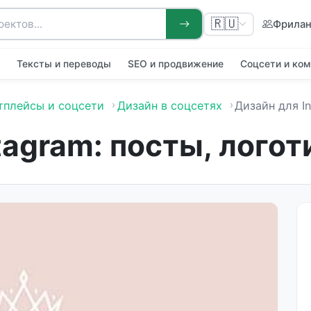
🇷🇺
Фрила
я
Тексты и переводы
SEO и продвижение
Соцсети и ко
тплейсы и соцсети
Дизайн в соцсетях
Дизайн для Instagram: посты, л
tagram: посты, логот