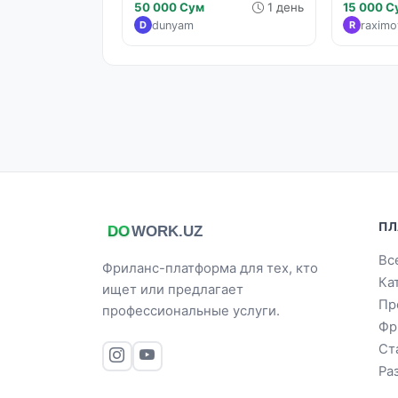
50 000 Сум
1 день
15 000 С
dunyam
raxim
D
R
ПЛ
Вс
Фриланс-платформа для тех, кто
Ка
ищет или предлагает
Пр
профессиональные услуги.
Фр
Ст
Ра