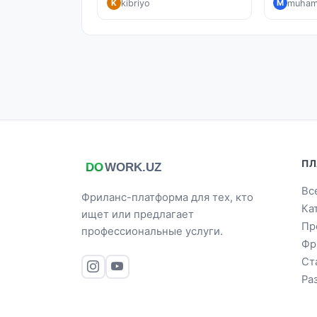
kibriyo
muham
K
M
ПЛ
Вс
Фриланс-платформа для тех, кто
Ка
ищет или предлагает
Пр
профессиональные услуги.
Фр
Ст
Ра