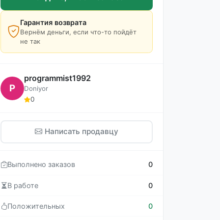
Гарантия возврата
Вернём деньги, если что-то пойдёт
не так
programmist1992
P
Doniyor
0
Написать продавцу
Выполнено заказов
0
В работе
0
Положительных
0