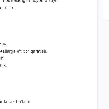
a mos keladigan noyob dizayn.
m etish.
:
huv.
tallarga e'tibor qaratish.
sh.
lik.
r kerak bo'ladi: