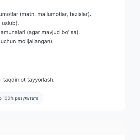
lumotlar (matn, ma'lumotlar, tezislar).
, uslub).
amunalari (agar mavjud bo'lsa).
 uchun mo'ljallangan).
i taqdimot tayyorlash.
о 100% результата