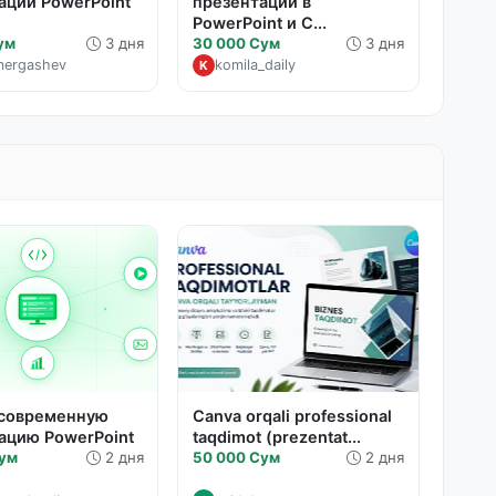
ации PowerPoint
презентации в
PowerPoint и C...
ум
3 дня
30 000 Сум
3 дня
mergashev
komila_daily
K
 современную
Canva orqali professional
ацию PowerPoint
taqdimot (prezentat...
Сум
2 дня
50 000 Сум
2 дня