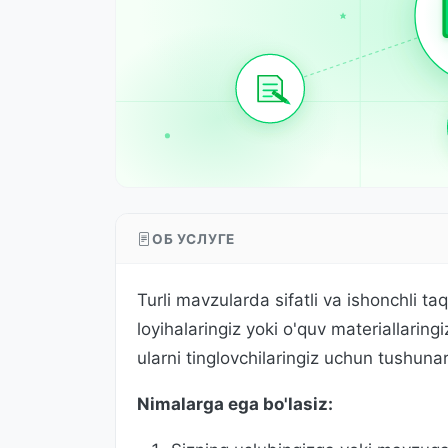
ОБ УСЛУГЕ
Turli mavzularda sifatli va ishonchli t
loyihalaringiz yoki o'quv materiallarin
ularni tinglovchilaringiz uchun tushuna
Nimalarga ega bo'lasiz: