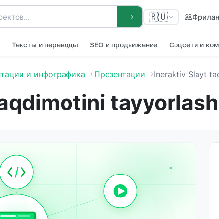
🇷🇺
Фрила
я
Тексты и переводы
SEO и продвижение
Соцсети и ко
тации и инфографика
Презентации
Ineraktiv Slayt taqdimotini ta
taqdimotini tayyorlash