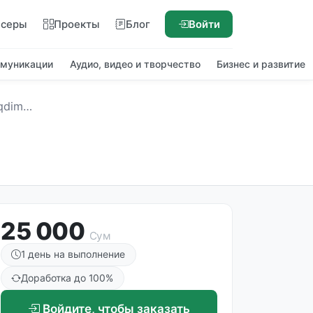
нсеры
Проекты
Блог
Войти
ммуникации
Аудио, видео и творчество
Бизнес и развитие
yyorlash
25 000
Сум
1 день на выполнение
Доработка до 100%
Войдите, чтобы заказать