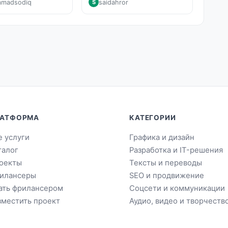
madsodiq
saidahror
S
АТФОРМА
КАТЕГОРИИ
е услуги
Графика и дизайн
талог
Разработка и IT-решения
оекты
Тексты и переводы
илансеры
SEO и продвижение
ать фрилансером
Соцсети и коммуникации
зместить проект
Аудио, видео и творчеств