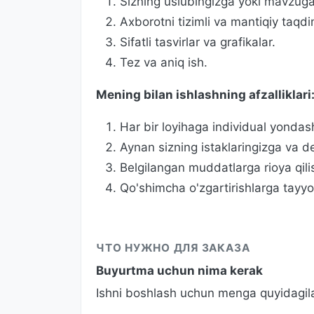
Sizning uslubingizga yoki mavzug
Axborotni tizimli va mantiqiy taqdi
Sifatli tasvirlar va grafikalar.
Tez va aniq ish.
Mening bilan ishlashning afzalliklari
Har bir loyihaga individual yondas
Aynan sizning istaklaringizga va de
Belgilangan muddatlarga rioya qili
Qo'shimcha o'zgartirishlarga tayyor
ЧТО НУЖНО ДЛЯ ЗАКАЗА
Buyurtma uchun nima kerak
Ishni boshlash uchun menga quyidagila