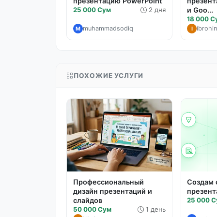
презентацию PowerPoint
презент
25 000 Сум
2 дня
и Goo...
18 000 С
muhammadsodiq
ibrohi
M
I
ПОХОЖИЕ УСЛУГИ
Профессиональный
Создам
дизайн презентаций и
презент
слайдов
25 000 
50 000 Сум
1 день