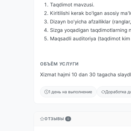
Taqdimot mavzusi.
Kiritilishi kerak bo'lgan asosiy ma'
Dizayn bo'yicha afzalliklar (ranglar
Sizga yoqadigan taqdimotlarning n
Maqsadli auditoriya (taqdimot kim
ОБЪЁМ УСЛУГИ
Xizmat hajmi 10 dan 30 tagacha slaydl
1 день на выполнение
Доработка д
ОТЗЫВЫ
0