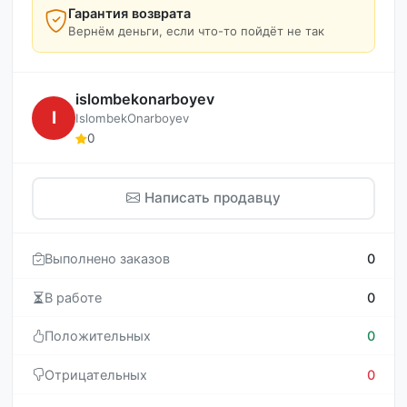
Гарантия возврата
Вернём деньги, если что-то пойдёт не так
islombekonarboyev
I
IslombekOnarboyev
0
Написать продавцу
Выполнено заказов
0
В работе
0
Положительных
0
Отрицательных
0