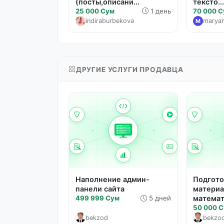
(посты,описани...
тексто..
25 000 Сум
1 день
70 000 
indiraburbekova
marya
M
ДРУГИЕ УСЛУГИ ПРОДАВЦА
Наполнение админ-
Подгото
панели сайта
материа
499 999 Сум
5 дней
матема
50 000 
bekzod
bekzo