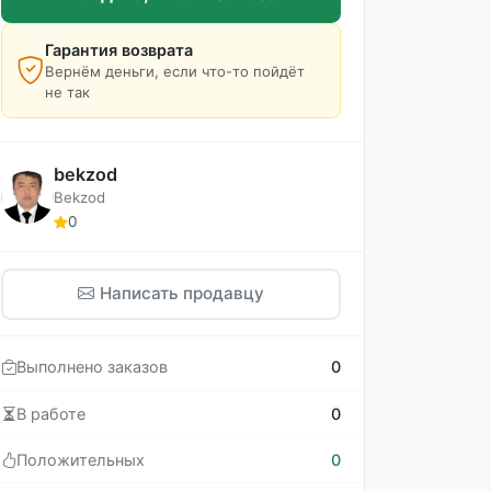
Гарантия возврата
Вернём деньги, если что-то пойдёт
не так
bekzod
Bekzod
0
Написать продавцу
Выполнено заказов
0
В работе
0
Положительных
0