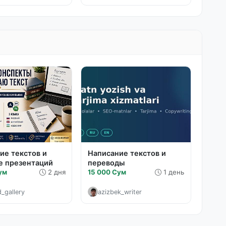
ие текстов и
Написание текстов и
е презентаций
переводы
ум
2 дня
15 000 Сум
1 день
d_gallery
azizbek_writer