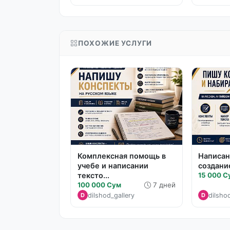
ПОХОЖИЕ УСЛУГИ
Комплексная помощь в
Написан
учебе и написании
создани
тексто...
15 000 С
100 000 Сум
7 дней
dilshod_gallery
dilsho
D
D