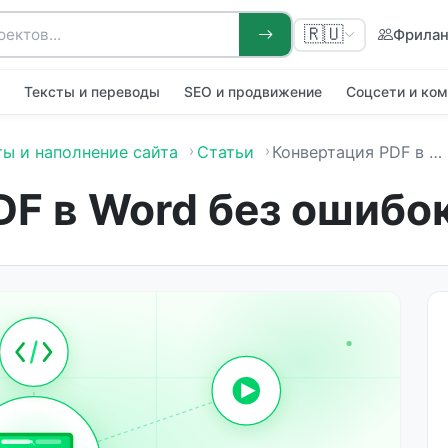
🇷🇺
Фрила
я
Тексты и переводы
SEO и продвижение
Соцсети и ко
ты и наполнение сайта
Статьи
Конвертация PDF в Word без ошибок
DF в Word без ошибо