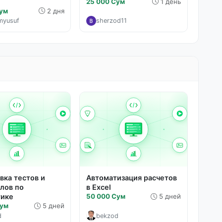
.
25 000 Сум
1 день
Сум
2 дня
myusuf
sherzod11
вка тестов и
Автоматизация расчетов
лов по
в Excel
тике
50 000 Сум
5 дней
Сум
5 дней
d
bekzod