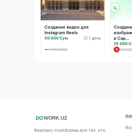
Создание видео для
Создани
Instagram Reels
изображ
50 000 Сум
1 день
в Cap...
25 000 
mmmedia
shoxja
S
ПЛ
Вс
Фриланс-платформа для тех, кто