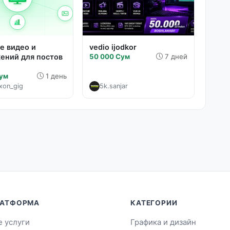
е видео и
vedio ijodkor
ений для постов
50 000 Сум
7 дней
Сум
1 день
xon_gig
5k.sanjar
АТФОРМА
КАТЕГОРИИ
е услуги
Графика и дизайн