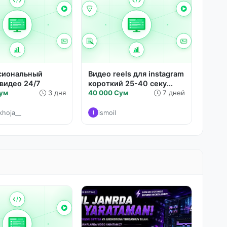
сиональный
Видео reels для instagram
видео 24/7
короткий 25-40 секу...
Сум
3 дня
40 000 Сум
7 дней
_khoja__
ismoil
I