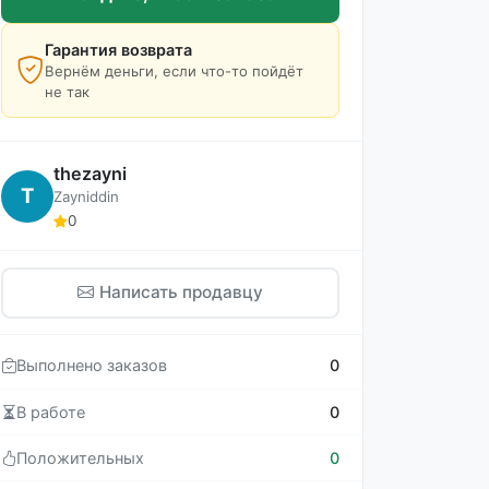
Гарантия возврата
Вернём деньги, если что-то пойдёт
не так
thezayni
T
Zayniddin
0
Написать продавцу
Выполнено заказов
0
В работе
0
Положительных
0