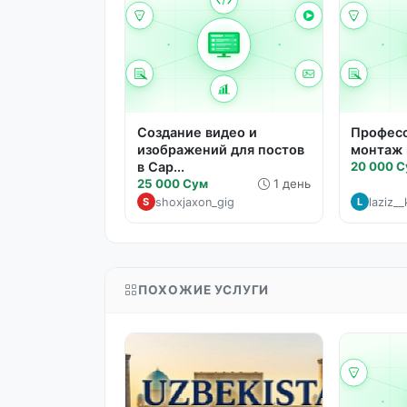
Создание видео и
Профес
изображений для постов
монтаж 
в Cap...
20 000 
25 000 Сум
1 день
shoxjaxon_gig
laziz_
S
L
ПОХОЖИЕ УСЛУГИ