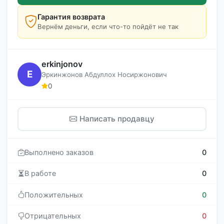
Гарантия возврата
Вернём деньги, если что-то пойдёт не так
erkinjonov
E
Эркинжонов Абдуллох Носиржонович
0
Написать продавцу
Выполнено заказов
0
В работе
0
Положительных
0
Отрицательных
0