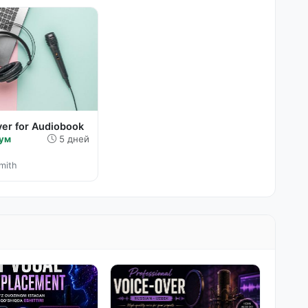
er for Audiobook
Сум
5 дней
mith