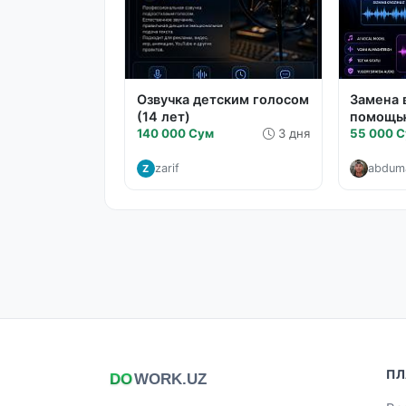
Озвучка детским голосом
Замена 
(14 лет)
помощь
140 000 Сум
3 дня
55 000 
zarif
abduma
Z
ПЛ