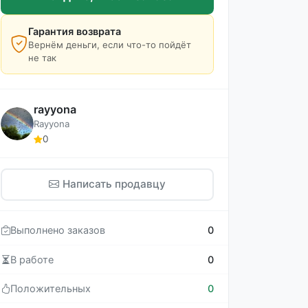
Гарантия возврата
Вернём деньги, если что-то пойдёт
не так
rayyona
Rayyona
0
Написать продавцу
Выполнено заказов
0
В работе
0
Положительных
0