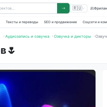
🇷🇺
Фрила
я
Тексты и переводы
SEO и продвижение
Соцсети и ко
…
Аудиозапись и озвучка
Озвучка и дикторы
Озвуч
в🌷