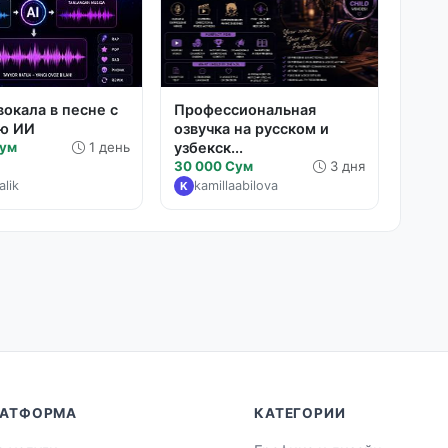
вокала в песне с
Профессиональная
ю ИИ
озвучка на русском и
Сум
1 день
узбекск...
30 000 Сум
3 дня
lik
kamillaabilova
K
АТФОРМА
КАТЕГОРИИ