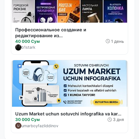
Профессиональное создание и
редактирование из...
40 000 Сум
1 день
b1stark
Uzum Market uchun sotuvchi infografika va kar...
30 000 Сум
3 дня
umarboyfazliddinov