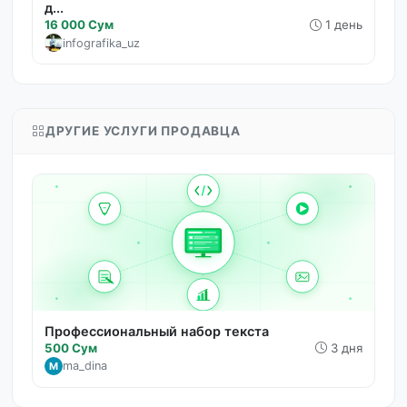
д...
16 000 Сум
1 день
infografika_uz
ДРУГИЕ УСЛУГИ ПРОДАВЦА
Профессиональный набор текста
500 Сум
3 дня
ma_dina
M