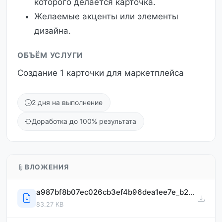
которого делается карточка.
Желаемые акценты или элементы
дизайна.
ОБЪЁМ УСЛУГИ
Создание 1 карточки для маркетплейса
2 дня на выполнение
Доработка до 100% результата
ВЛОЖЕНИЯ
a987bf8b07ec026cb3ef4b96dea1ee7e_b29b9e59-3864-49f4-a15c-8b14155f677e_500.jpg
83.27 KB