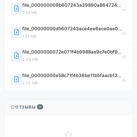
file_000000009b607243a39890a864724c41.png
2.14 MB
file_00000000d5607243ace4ee6ece0ae056.png
1.91 MB
file_0000000072e071f4b9988ae9c7e0bf93.png
2.04 MB
file_00000000e58c71f4b36be11b5faacb12.png
2.02 MB
ОТЗЫВЫ
0