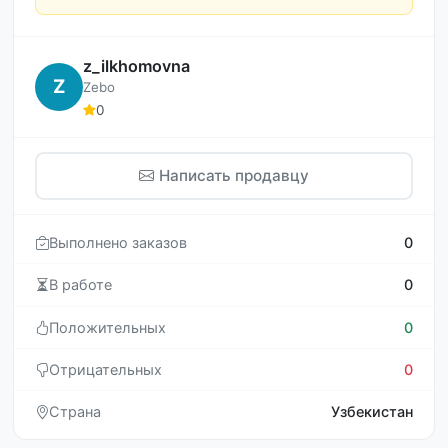
z_ilkhomovna
Z
Zebo
0
Написать продавцу
Выполнено заказов
0
В работе
0
Положительных
0
Отрицательных
0
Страна
Узбекистан