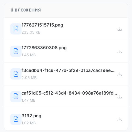
ВЛОЖЕНИЯ
1776271515715.png
233.05 KB
1772863360308.png
1.45 MB
f3cedb64-f1c9-477d-bf29-01ba7cac19ee.png
2.05 MB
caf51d05-c512-43d4-8434-098a76a189fd.png
1.47 MB
3192.png
1.02 MB