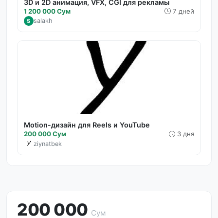
3D и 2D анимация, VFX, CGI для рекламы
1 200 000 Сум
7 дней
salakh
S
Motion-дизайн для Reels и YouTube
200 000 Сум
3 дня
ziynatbek
200 000
Сум