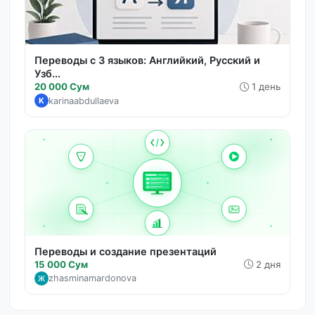
Переводы с 3 языков: Английкий, Русский и
Узб...
20 000 Сум
1 день
karinaabdullaeva
K
Переводы и создание презентаций
15 000 Сум
2 дня
zhasminamardonova