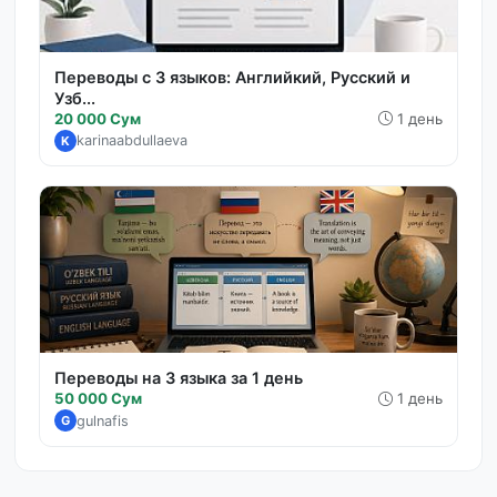
Переводы с 3 языков: Английкий, Русский и
Узб...
20 000 Сум
1 день
karinaabdullaeva
K
Переводы на 3 языка за 1 день
50 000 Сум
1 день
gulnafis
G