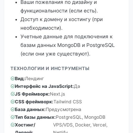
Ваши пожелания по дизайну и
функциональности (если есть).
Доступ к домену и хостингу (при
необходимости).
Учетные данные для подключения к
базам данных MongoDB и PostgreSQL
(если они уже существуют).
ТЕХНОЛОГИИ И ИНСТРУМЕНТЫ
Вид:
Лендинг
Интерфейс на JavaScript:
Да
JS Фреймворк:
Next.js
CSS фреймворк:
Tailwind CSS
База данных:
Предусмотрена
Тип базы данных:
PostgreSQL, MongoDB
Хостинг/
VPS/VDS, Docker, Vercel,
Деплой:
Netlify