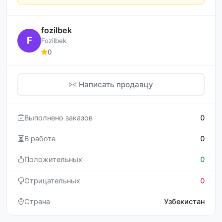
fozilbek
F
Fozilbek
0
Написать продавцу
Выполнено заказов
0
В работе
0
Положительных
0
Отрицательных
0
Страна
Узбекистан