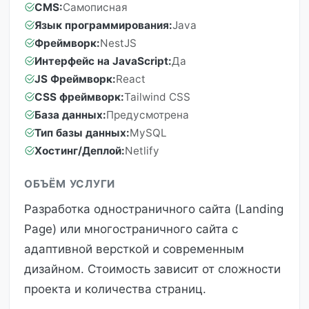
CMS:
Самописная
Язык программирования:
Java
Фреймворк:
NestJS
Интерфейс на JavaScript:
Да
JS Фреймворк:
React
CSS фреймворк:
Tailwind CSS
База данных:
Предусмотрена
Тип базы данных:
MySQL
Хостинг/Деплой:
Netlify
ОБЪЁМ УСЛУГИ
Разработка одностраничного сайта (Landing
Page) или многостраничного сайта с
адаптивной версткой и современным
дизайном. Стоимость зависит от сложности
проекта и количества страниц.