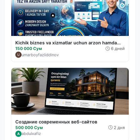
Kichik biznes va xizmatlar uchun arzon hamda...
150 000 Сум
6 дней
umarboyfazliddinov
Создание современных веб-сайтов
500 000 Сум
2 дня
abdulxafiz
A