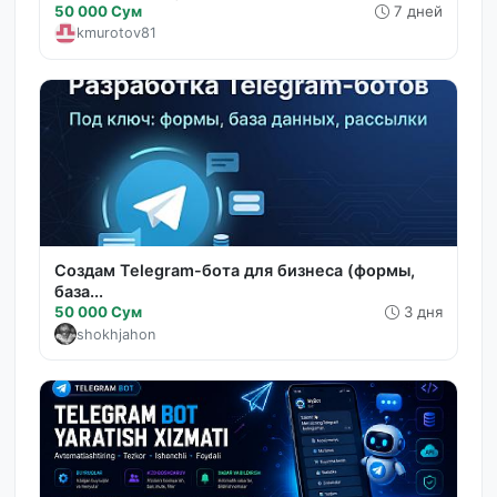
50 000 Сум
7 дней
kmurotov81
Создам Telegram-бота для бизнеса (формы,
база...
50 000 Сум
3 дня
shokhjahon