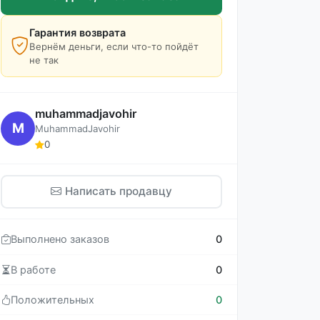
Гарантия возврата
Вернём деньги, если что-то пойдёт
не так
muhammadjavohir
M
MuhammadJavohir
0
Написать продавцу
Выполнено заказов
0
В работе
0
Положительных
0