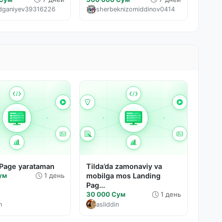
dganiyev39316226
sherbeknizomiddinov0414
 Page yarataman
Tilda’da zamonaviy va
ум
1 день
mobilga mos Landing
Pag...
30 000 Сум
1 день
n
asliddin