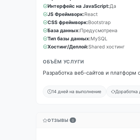
Интерфейс на JavaScript:
Да
JS Фреймворк:
React
CSS фреймворк:
Bootstrap
База данных:
Предусмотрена
Тип базы данных:
MySQL
Хостинг/Деплой:
Shared хостинг
ОБЪЁМ УСЛУГИ
Разработка веб-сайтов и платформ 
14 дней на выполнение
Доработка 
ОТЗЫВЫ
0