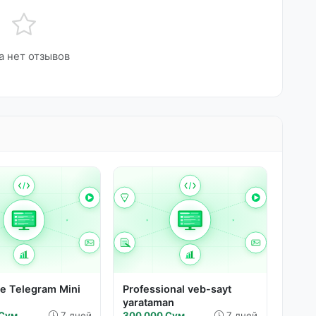
а нет отзывов
е Telegram Mini
Professional veb-sayt
yarataman
 Сум
7 дней
300 000 Сум
7 дней