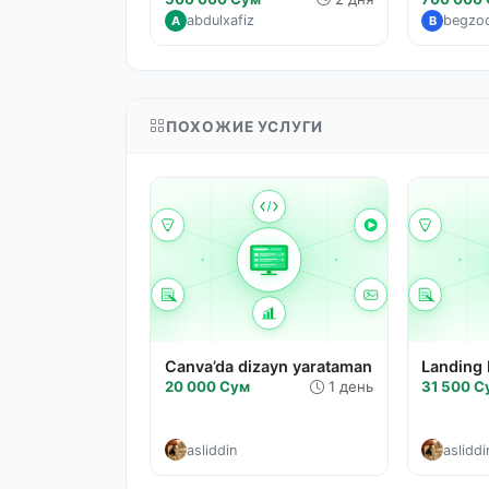
abdulxafiz
begzo
A
B
ПОХОЖИЕ УСЛУГИ
Canva’da dizayn yarataman
Landing
20 000 Сум
1 день
31 500 С
asliddin
asliddi