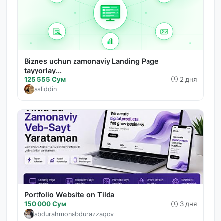
Biznes uchun zamonaviy Landing Page
tayyorlay...
125 555 Сум
2 дня
asliddin
Portfolio Website on Tilda
150 000 Сум
3 дня
abdurahmonabdurazzaqov