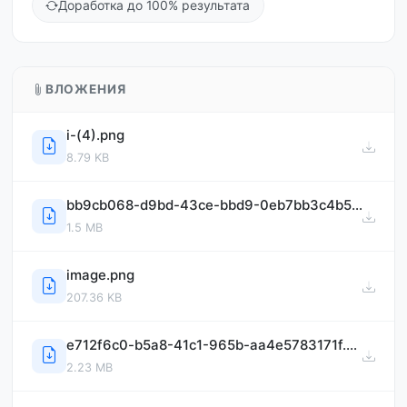
Доработка до 100% результата
ВЛОЖЕНИЯ
i-(4).png
8.79 KB
bb9cb068-d9bd-43ce-bbd9-0eb7bb3c4b56.png
1.5 MB
image.png
207.36 KB
e712f6c0-b5a8-41c1-965b-aa4e5783171f.png
2.23 MB