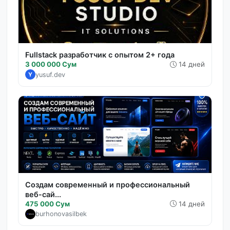
Fullstack разработчик с опытом 2+ года
3 000 000 Сум
14 дней
yusuf.dev
Y
Создам современный и профессиональный
веб-сай...
475 000 Сум
14 дней
burhonovasilbek