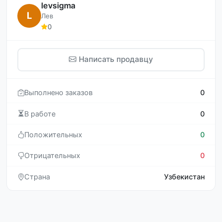
levsigma
L
Лев
0
Написать продавцу
Выполнено заказов
0
В работе
0
Положительных
0
Отрицательных
0
Страна
Узбекистан