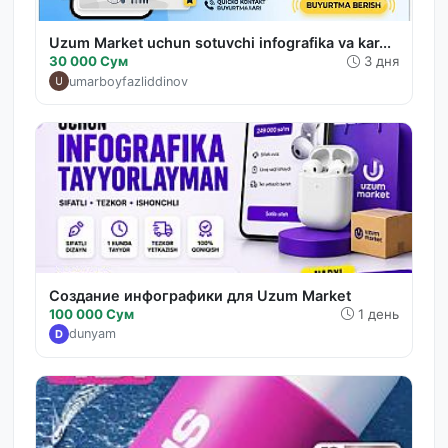
Uzum Market uchun sotuvchi infografika va kar...
30 000 Сум
3 дня
umarboyfazliddinov
Создание инфографики для Uzum Market
100 000 Сум
1 день
dunyam
D