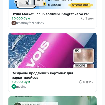
Uzum Market uchun sotuvchi infografika va kar...
30 000 Сум
3 дня
umarboyfazliddinov
Создание продающих карточек для
маркетплейсов
50 000 Сум
5 дней
medina
M