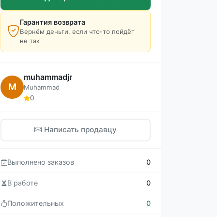
Гарантия возврата
Вернём деньги, если что-то пойдёт
не так
muhammadjr
M
Muhammad
0
Написать продавцу
Выполнено заказов
0
В работе
0
Положительных
0