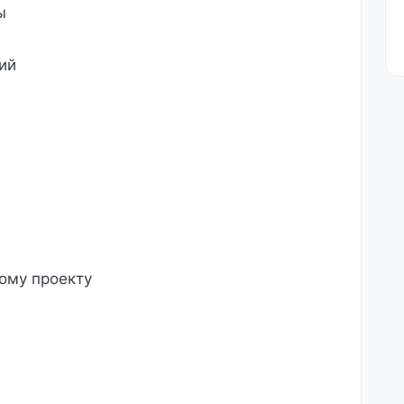
ы
ий
ому проекту