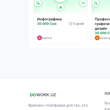
Инфографика
Профес
30 000 Сум
5 дней
графиче
дизайн
30 000 
samira
shaxri
ПЛ
Вс
Фриланс-платформа для тех, кто
Ка