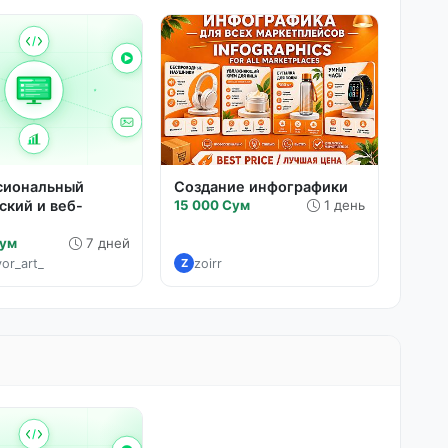
сиональный
Создание инфографики
ский и веб-
15 000 Сум
1 день
Сум
7 дней
yor_art_
zoirr
Z