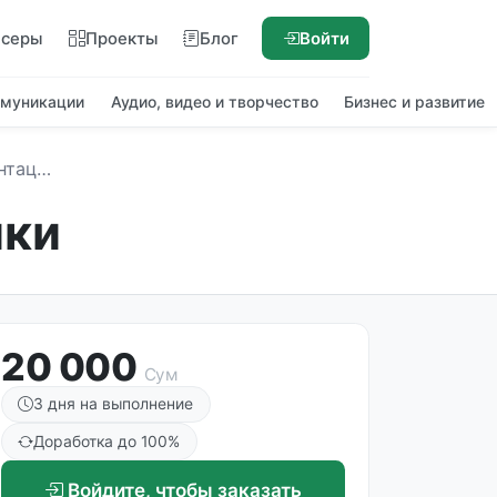
нсеры
Проекты
Блог
Войти
ммуникации
Аудио, видео и творчество
Бизнес и развитие
графики
ики
20 000
Сум
3 дня на выполнение
Доработка до 100%
Войдите, чтобы заказать