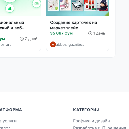
сиональный
Создание карточек на
ский и веб-
маркетплейс
35 067 Сум
1 день
Сум
7 дней
yor_art_
abbos_gaznibos
АТФОРМА
КАТЕГОРИИ
е услуги
Графика и дизайн
талог
Разработка и IT-решения