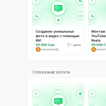
Создание уникальных
Монтаж 
фото и видео с помощью
YouTube
ИИ
Reels
50 000 Сум
1 день
50 000 
muhammadjr
muham
M
M
ПОХОЖИЕ УСЛУГИ