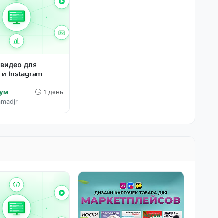
видео для
 и Instagram
Сум
1 день
madjr