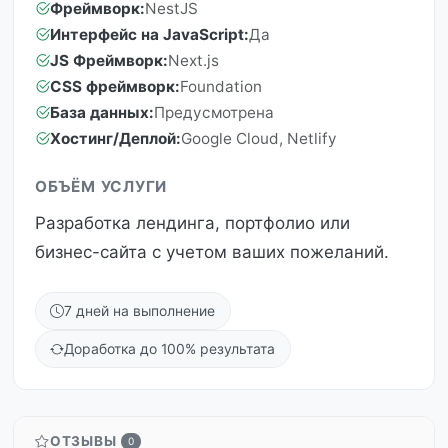
Фреймворк:
NestJS
Интерфейс на JavaScript:
Да
JS Фреймворк:
Next.js
CSS фреймворк:
Foundation
База данных:
Предусмотрена
Хостинг/Деплой:
Google Cloud, Netlify
ОБЪЁМ УСЛУГИ
Разработка лендинга, портфолио или
бизнес-сайта с учетом ваших пожеланий.
7 дней на выполнение
Доработка до 100% результата
ОТЗЫВЫ
0