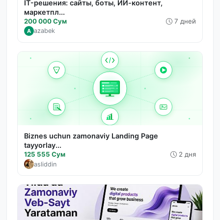
IT-решения: сайты, боты, ИИ-контент,
маркетпл...
200 000 Сум
7 дней
azabek
A
Biznes uchun zamonaviy Landing Page
tayyorlay...
125 555 Сум
2 дня
asliddin