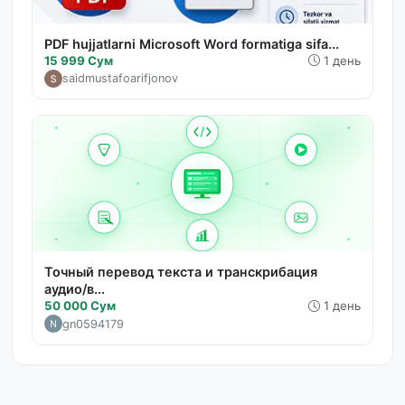
PDF hujjatlarni Microsoft Word formatiga sifa...
15 999 Сум
1 день
saidmustafoarifjonov
Точный перевод текста и транскрибация
аудио/в...
50 000 Сум
1 день
gn0594179