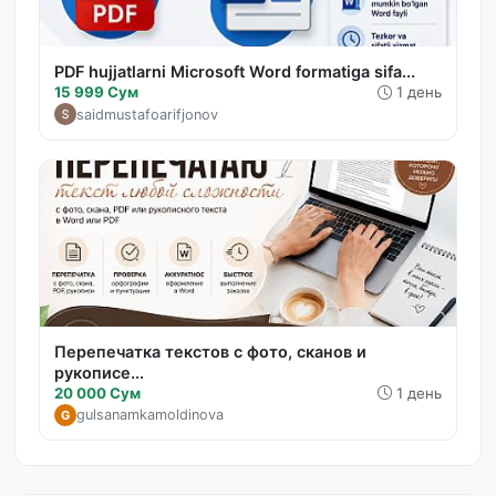
PDF hujjatlarni Microsoft Word formatiga sifa...
15 999 Сум
1 день
saidmustafoarifjonov
Перепечатка текстов с фото, сканов и
рукописе...
20 000 Сум
1 день
gulsanamkamoldinova
G