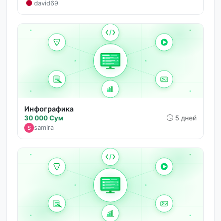
david69
Инфографика
30 000 Сум
5 дней
samira