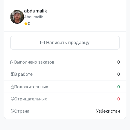
abdumalik
Abdumalik
0
Написать продавцу
Выполнено заказов
0
В работе
0
Положительных
0
Отрицательных
0
Страна
Узбекистан