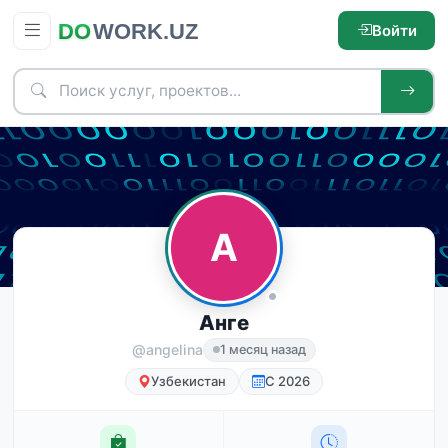
Войти
A
Анге
@‍angelina
1 месяц назад
Узбекистан
С 2026