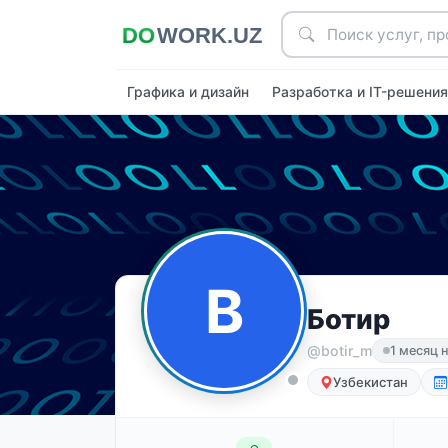
Графика и дизайн
Разработка и IT-решени
B
Ботир
@‍botir_m
1 месяц 
Узбекистан