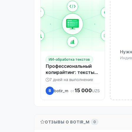
Нужн
Индив
ИИ-обработка текстов
Профессиональный
копирайтинг: тексты,
которые продают и
7 дней на выполнение
вовлекают
15 000
botir_m
B
UZS
от
ОТЗЫВЫ О BOTIR_M
0