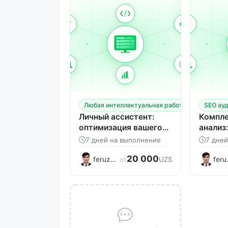
Любая интеллектуальная работа
SEO ауд
Личный ассистент:
Компле
оптимизация вашего
анализ
времени
Финан
7 дней на выполнение
7 дне
20 000
feruzbekislomov
feru
UZS
от