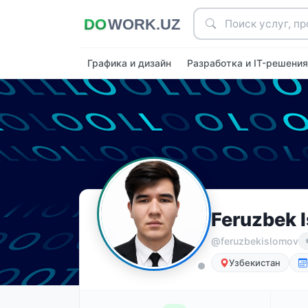
Графика и дизайн
Разработка и IT-решени
Feruzbek 
@‍feruzbekislomov
Узбекистан