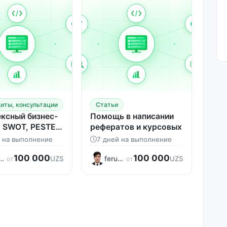
иты, консультации
Статьи
ксный бизнес-
Помощь в написании
: SWOT, PESTEL,
рефератов и курсовых
сы
й на выполнение
7 дней на выполнение
100 000
100 000
zbekislomov
feruzbekislomov
UZS
UZS
от
от