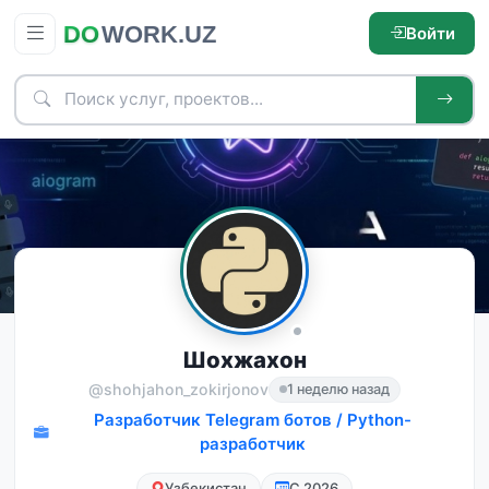
Войти
Шохжахон
@‍shohjahon_zokirjonov
1 неделю назад
Разработчик Telegram ботов / Python-
разработчик
Узбекистан
С 2026