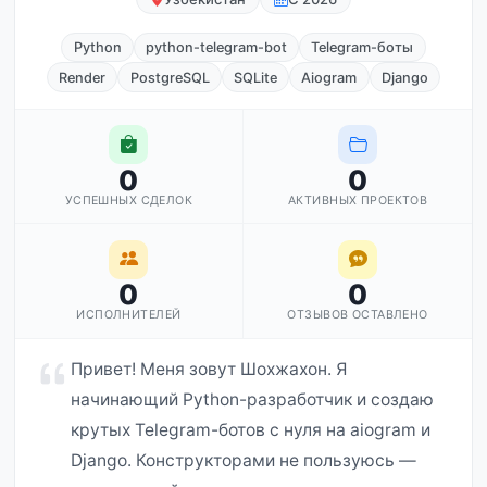
Python
python-telegram-bot
Telegram-боты
Render
PostgreSQL
SQLite
Aiogram
Django
0
0
УСПЕШНЫХ СДЕЛОК
АКТИВНЫХ ПРОЕКТОВ
0
0
ИСПОЛНИТЕЛЕЙ
ОТЗЫВОВ ОСТАВЛЕНО
Привет! Меня зовут Шохжахон. Я
начинающий Python-разработчик и создаю
крутых Telegram-ботов с нуля на aiogram и
Django. Конструкторами не пользуюсь —