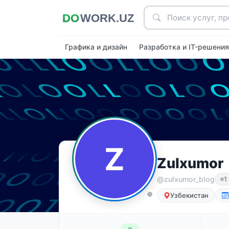
Графика и дизайн
Разработка и IT-решени
Z
Zulxumor
@‍zulxumor_blog
1
Узбекистан