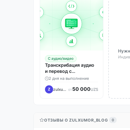
Нужн
Индив
С аудио/видео
Транскрибация аудио
и перевод с
английского
2 дня на выполнение
50 000
zulxumor_blog
Z
UZS
от
ОТЗЫВЫ О ZULXUMOR_BLOG
0