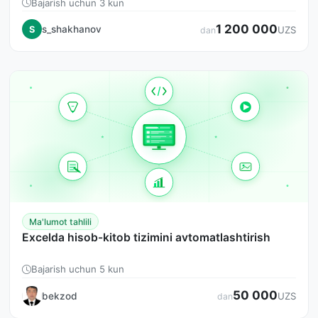
Bajarish uchun 3 kun
1 200 000
s_shakhanov
S
UZS
dan
Ma'lumot tahlili
Excelda hisob-kitob tizimini avtomatlashtirish
Bajarish uchun 5 kun
50 000
bekzod
UZS
dan