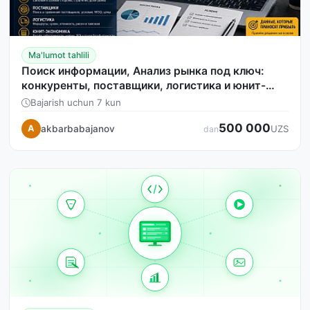
Ma'lumot tahlili
Поиск информации, Анализ рынка под ключ:
конкуренты, поставщики, логистика и юнит-
экономика.
Bajarish uchun 7 kun
500 000
akbarbabajanov
A
UZS
dan