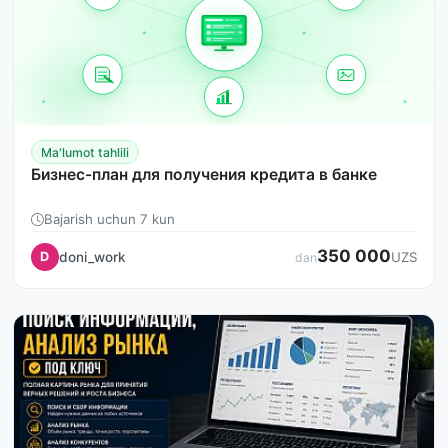
Ma'lumot tahlili
Бизнес-план для получения кредита в банке
Bajarish uchun 7 kun
350 000
doni_work
D
UZS
dan