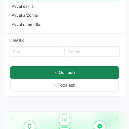
Avval eskilar
Avval arzonlar
Avval qimmatlar
NARX
Qo'llash
Tozalash