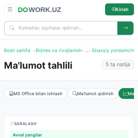
Kirish
Bosh sahifa
Biznes va rivojlanish
…
Shaxsiy yordamchi
Ma'lumot tahlili
5 ta natija
MS Office bilan ishlash
Ma'lumot qidirish
Ma'l
SARALASH
Avval yangilar