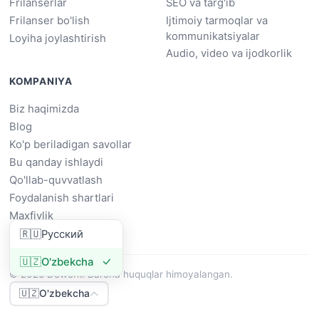
Frilanserlar
SEO va targ'ib
Frilanser bo'lish
Ijtimoiy tarmoqlar va
kommunikatsiyalar
Loyiha joylashtirish
Audio, video va ijodkorlik
KOMPANIYA
Biz haqimizda
Blog
Ko'p beriladigan savollar
Bu qanday ishlaydi
Qo'llab-quvvatlash
Foydalanish shartlari
Maxfiylik
🇷🇺
Русский
🇺🇿
O'zbekcha
© 2026 Dowork. Barcha huquqlar himoyalangan.
🇺🇿
O'zbekcha