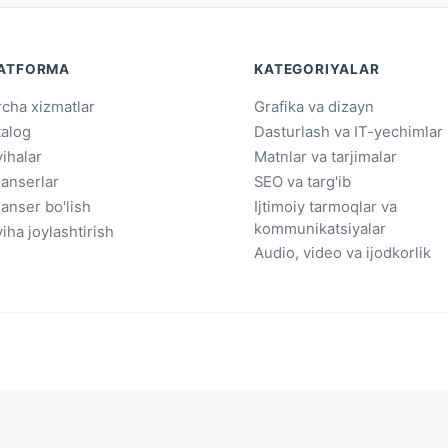
ATFORMA
KATEGORIYALAR
cha xizmatlar
Grafika va dizayn
talog
Dasturlash va IT-yechimlar
ihalar
Matnlar va tarjimalar
lanserlar
SEO va targ'ib
lanser bo'lish
Ijtimoiy tarmoqlar va
kommunikatsiyalar
iha joylashtirish
Audio, video va ijodkorlik