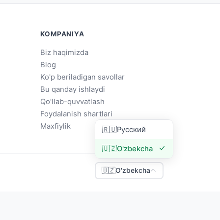
KOMPANIYA
Biz haqimizda
Blog
Ko'p beriladigan savollar
Bu qanday ishlaydi
Qo'llab-quvvatlash
Foydalanish shartlari
Maxfiylik
🇷🇺
Русский
🇺🇿
O'zbekcha
🇺🇿
O'zbekcha