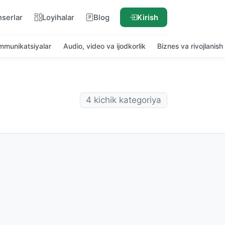
nserlar
Loyihalar
Blog
Kirish
ommunikatsiyalar
Audio, video va ijodkorlik
Biznes va rivojlanish
4 kichik kategoriya