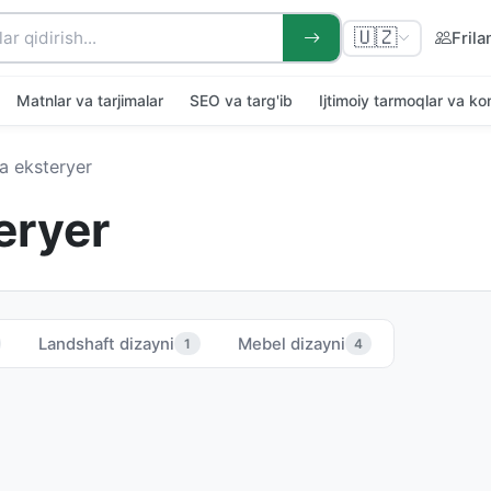
🇺🇿
Frila
Matnlar va tarjimalar
SEO va targ'ib
Ijtimoiy tarmoqlar va k
va eksteryer
eryer
Landshaft dizayni
Mebel dizayni
1
4