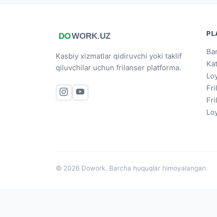
PL
Bar
Kasbiy xizmatlar qidiruvchi yoki taklif
Ka
qiluvchilar uchun frilanser platforma.
Loy
Fri
Fri
Loy
© 2026 Dowork. Barcha huquqlar himoyalangan.