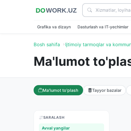
Grafika va dizayn
Dasturlash va IT-yechimlar
Bosh sahifa
Ijtimoiy tarmoqlar va kommun
Ma'lumot to'pla
Ma'lumot to'plash
Tayyor bazalar
SARALASH
Avval yangilar