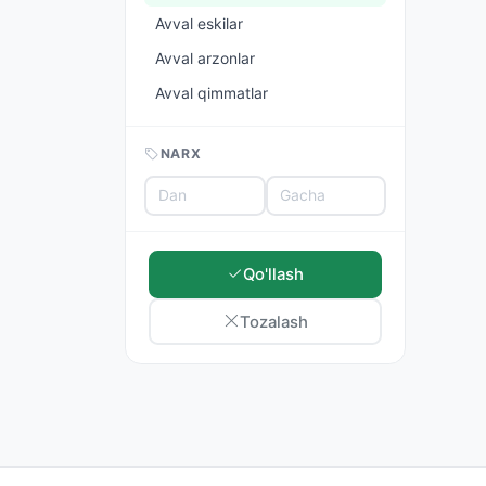
Avval eskilar
Avval arzonlar
Avval qimmatlar
NARX
Qo'llash
Tozalash