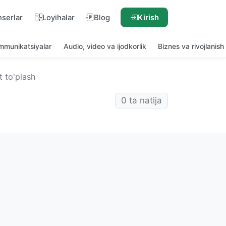
nserlar
Loyihalar
Blog
Kirish
ommunikatsiyalar
Audio, video va ijodkorlik
Biznes va rivojlanish
 to'plash
0 ta natija