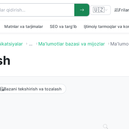
🇺🇿
Frila
Matnlar va tarjimalar
SEO va targ'ib
Ijtimoiy tarmoqlar va k
ikatsiyalar
…
Ma'lumotlar bazasi va mijozlar
Ma'lumot
sh
Bazani tekshirish va tozalash