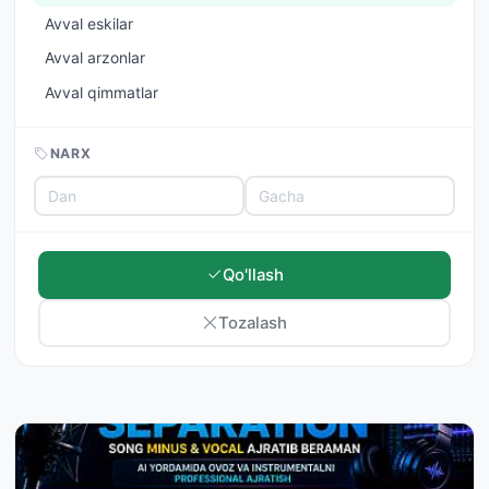
Avval eskilar
Avval arzonlar
Avval qimmatlar
NARX
Qo'llash
Tozalash