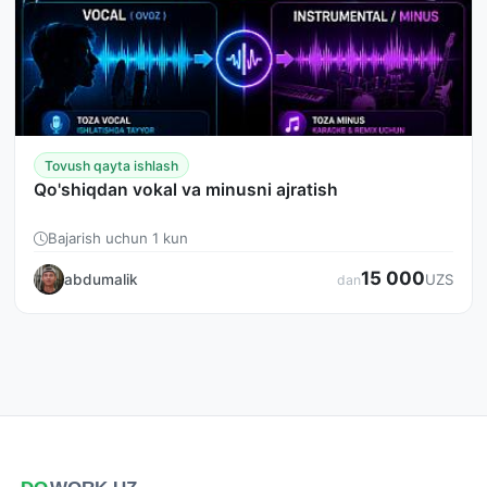
Tovush qayta ishlash
Qo'shiqdan vokal va minusni ajratish
Bajarish uchun 1 kun
15 000
abdumalik
UZS
dan