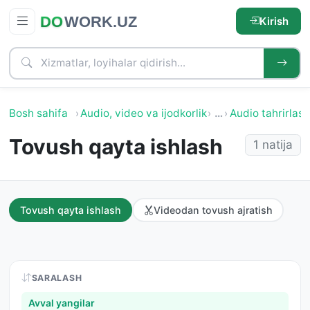
Kirish
Bosh sahifa
Audio, video va ijodkorlik
…
Audio tahrirlash
Tovush qayta ishlash
1 natija
Tovush qayta ishlash
Videodan tovush ajratish
SARALASH
Avval yangilar