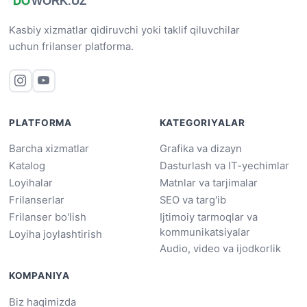
Kasbiy xizmatlar qidiruvchi yoki taklif qiluvchilar
uchun frilanser platforma.
PLATFORMA
KATEGORIYALAR
Barcha xizmatlar
Grafika va dizayn
Katalog
Dasturlash va IT-yechimlar
Loyihalar
Matnlar va tarjimalar
Frilanserlar
SEO va targ'ib
Frilanser bo'lish
Ijtimoiy tarmoqlar va
kommunikatsiyalar
Loyiha joylashtirish
Audio, video va ijodkorlik
KOMPANIYA
Biz haqimizda