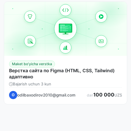
Maket bo'yicha verstka
Верстка сайта по Figma (HTML, CSS, Tailwind)
адаптивно
Bajarish uchun 3 kun
100 000
odilbaxodirov2010@gmail.com
O
UZS
dan