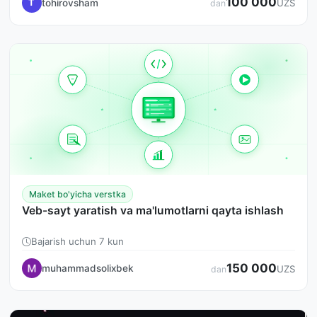
100 000
tohirovsham
T
UZS
dan
Maket bo'yicha verstka
Veb-sayt yaratish va ma'lumotlarni qayta ishlash
Bajarish uchun 7 kun
150 000
muhammadsolixbek
UZS
dan