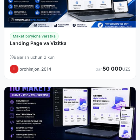
Maket bo'yicha verstka
Landing Page va Vizitka
Bajarish uchun 2 kun
50 000
ibrohimjon_2014
I
UZS
dan