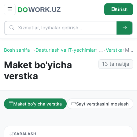
Kirish
Bosh sahifa
Dasturlash va IT-yechimlar
…
Verstka
Maket bo'yicha verstka
Maket bo'yicha
13 ta natija
verstka
Maket bo'yicha verstka
Sayt verstkasini moslash
SARALASH