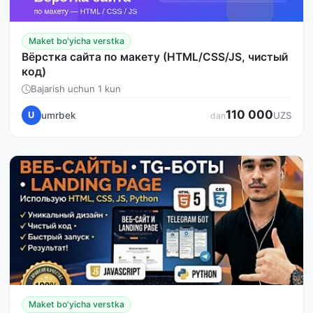
Maket bo'yicha verstka
Вёрстка сайта по макету (HTML/CSS/JS, чистый
код)
Bajarish uchun 1 kun
110 000
umrbek
U
UZS
dan
Maket bo'yicha verstka