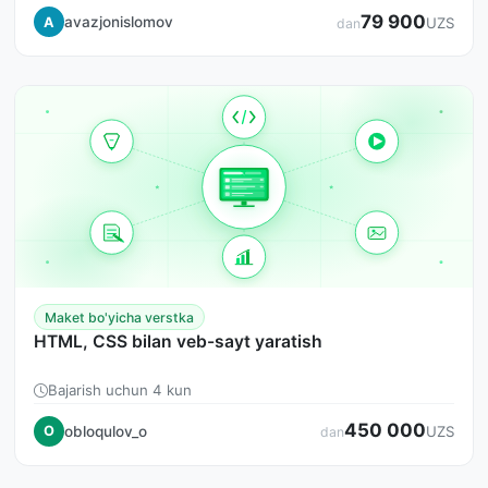
79 900
avazjonislomov
A
UZS
dan
Maket bo'yicha verstka
HTML, CSS bilan veb-sayt yaratish
Bajarish uchun 4 kun
450 000
obloqulov_o
O
UZS
dan