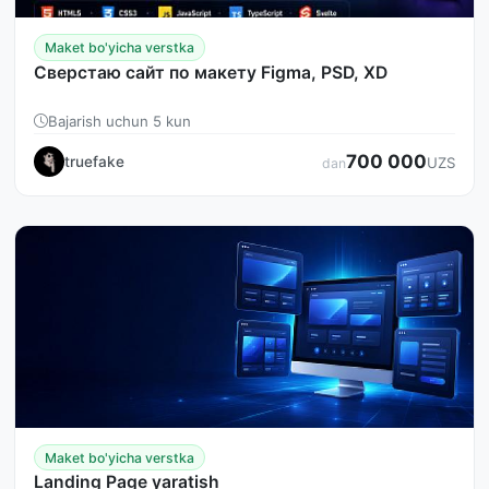
Maket bo'yicha verstka
Сверстаю сайт по макету Figma, PSD, XD
Bajarish uchun 5 kun
700 000
truefake
UZS
dan
Maket bo'yicha verstka
Landing Page yaratish