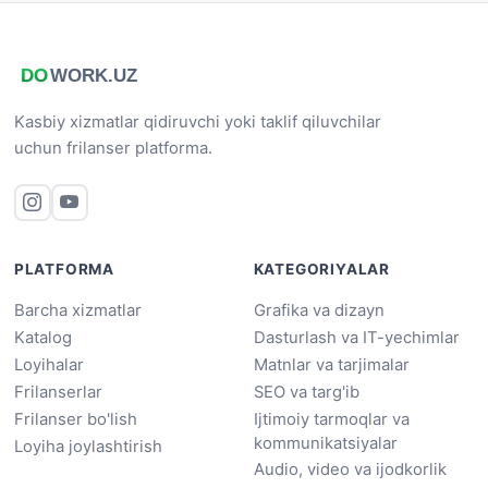
Kasbiy xizmatlar qidiruvchi yoki taklif qiluvchilar
uchun frilanser platforma.
PLATFORMA
KATEGORIYALAR
Barcha xizmatlar
Grafika va dizayn
Katalog
Dasturlash va IT-yechimlar
Loyihalar
Matnlar va tarjimalar
Frilanserlar
SEO va targ'ib
Frilanser bo'lish
Ijtimoiy tarmoqlar va
kommunikatsiyalar
Loyiha joylashtirish
Audio, video va ijodkorlik