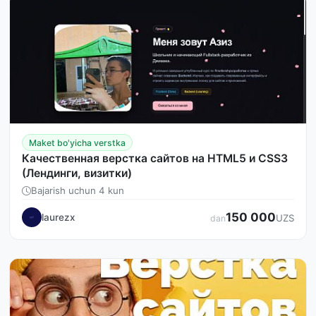
Maket bo'yicha verstka
Качественная верстка сайтов на HTML5 и CSS3
(Лендинги, визитки)
Bajarish uchun 4 kun
150 000
laurezx
UZS
dan