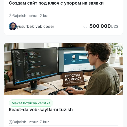
Создам сайт под ключ с упором на заявки
Bajarish uchun 2 kun
500 000
yusufbek_vebicoder
UZS
dan
Maket bo'yicha verstka
React-da veb-saytlarni tuzish
Bajarish uchun 7 kun