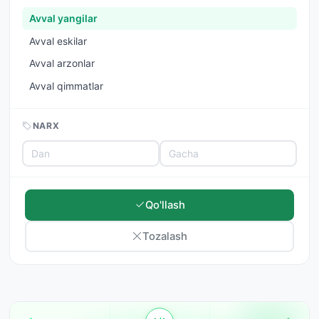
Avval yangilar
Avval eskilar
Avval arzonlar
Avval qimmatlar
NARX
Qo'llash
Tozalash