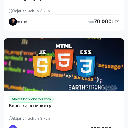
Bajarish uchun 3 kun
70 000
miron
UZS
dan
Maket bo'yicha verstka
Верстка по макету
Bajarish uchun 3 kun