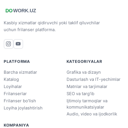
Kasbiy xizmatlar qidiruvchi yoki taklif qiluvchilar
uchun frilanser platforma.
PLATFORMA
KATEGORIYALAR
Barcha xizmatlar
Grafika va dizayn
Katalog
Dasturlash va IT-yechimlar
Loyihalar
Matnlar va tarjimalar
Frilanserlar
SEO va targ'ib
Frilanser bo'lish
Ijtimoiy tarmoqlar va
kommunikatsiyalar
Loyiha joylashtirish
Audio, video va ijodkorlik
KOMPANIYA