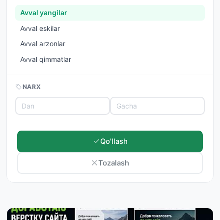
Avval yangilar
Avval eskilar
Avval arzonlar
Avval qimmatlar
NARX
Qo'llash
Tozalash