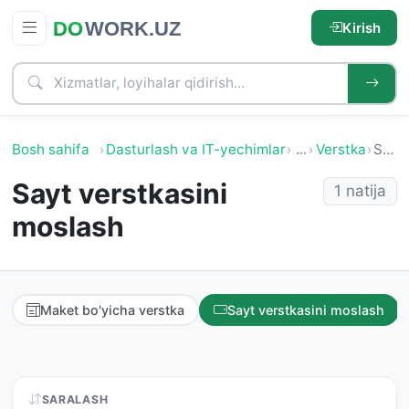
Kirish
Bosh sahifa
Dasturlash va IT-yechimlar
…
Verstka
Sayt verstkasini moslash
Sayt verstkasini
1 natija
moslash
Maket bo'yicha verstka
Sayt verstkasini moslash
SARALASH