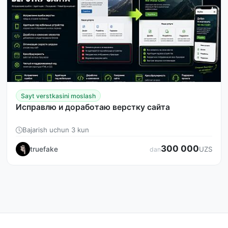
Sayt verstkasini moslash
Исправлю и доработаю верстку сайта
Bajarish uchun 3 kun
300 000
truefake
UZS
dan