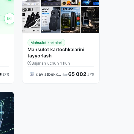
Mahsulot kartalari
Mahsulot kartochkalarini
tayyorlash
Bajarish uchun 1 kun
0
65 002
davlatbekxasanboyev
UZS
UZS
dan