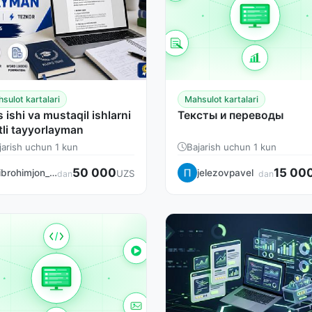
sulot kartalari
Mahsulot kartalari
 ishi va mustaqil ishlarni
Тексты и переводы
tli tayyorlayman
jarish uchun 1 kun
Bajarish uchun 1 kun
50 000
15 00
ibrohimjon_2014
jelezovpavel
UZS
dan
dan