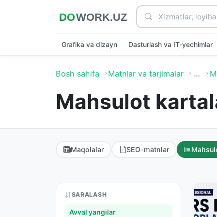
Grafika va dizayn
Dasturlash va IT-yechimlar
Bosh sahifa
Matnlar va tarjimalar
…
Ma
Mahsulot kartal
Maqolalar
SEO-matnlar
Mahsulo
SARALASH
Avval yangilar