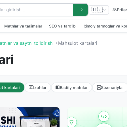
🇺🇿
Frila
Matnlar va tarjimalar
SEO va targ'ib
Ijtimoiy tarmoqlar va k
tnlar va saytni to'ldirish
Mahsulot kartalari
ari
t kartalari
Izohlar
Badiiy matnlar
Stsenariylar