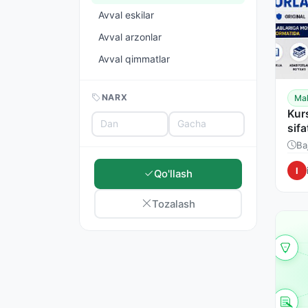
Avval eskilar
Avval arzonlar
Avval qimmatlar
NARX
Mah
Kurs
sifa
Ba
I
Qo'llash
Tozalash