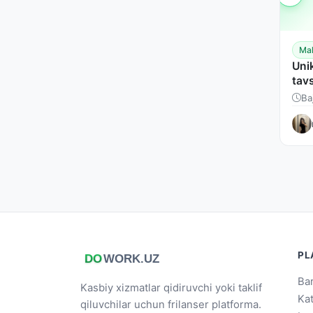
Mah
Uni
tavs
Ba
PL
Bar
Kasbiy xizmatlar qidiruvchi yoki taklif
Ka
qiluvchilar uchun frilanser platforma.