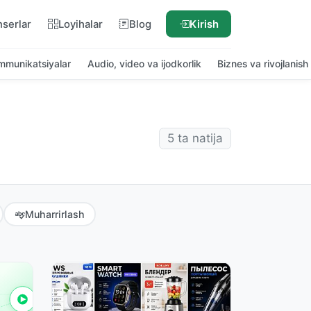
nserlar
Loyihalar
Blog
Kirish
ommunikatsiyalar
Audio, video va ijodkorlik
Biznes va rivojlanish
5 ta natija
Muharrirlash