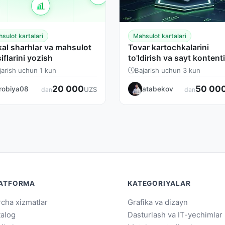
sulot kartalari
Mahsulot kartalari
kal sharhlar va mahsulot
Tovar kartochkalarini
iflarini yozish
to'ldirish va sayt kontenti
boshqarish
jarish uchun 1 kun
Bajarish uchun 3 kun
20 000
50 00
robiya08
atabekov
UZS
dan
dan
ATFORMA
KATEGORIYALAR
cha xizmatlar
Grafika va dizayn
talog
Dasturlash va IT-yechimlar