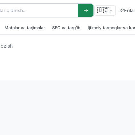
🇺🇿
Frila
Matnlar va tarjimalar
SEO va targ'ib
Ijtimoiy tarmoqlar va k
yozish