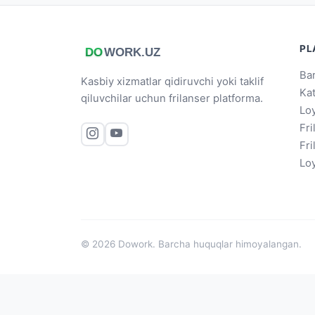
PL
Bar
Kasbiy xizmatlar qidiruvchi yoki taklif
Ka
qiluvchilar uchun frilanser platforma.
Loy
Fri
Fri
Loy
© 2026 Dowork. Barcha huquqlar himoyalangan.