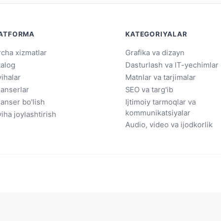
ATFORMA
KATEGORIYALAR
cha xizmatlar
Grafika va dizayn
talog
Dasturlash va IT-yechimlar
ihalar
Matnlar va tarjimalar
lanserlar
SEO va targ'ib
lanser bo'lish
Ijtimoiy tarmoqlar va
kommunikatsiyalar
iha joylashtirish
Audio, video va ijodkorlik