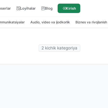
nserlar
Loyihalar
Blog
Kirish
ommunikatsiyalar
Audio, video va ijodkorlik
Biznes va rivojlanish
2 kichik kategoriya