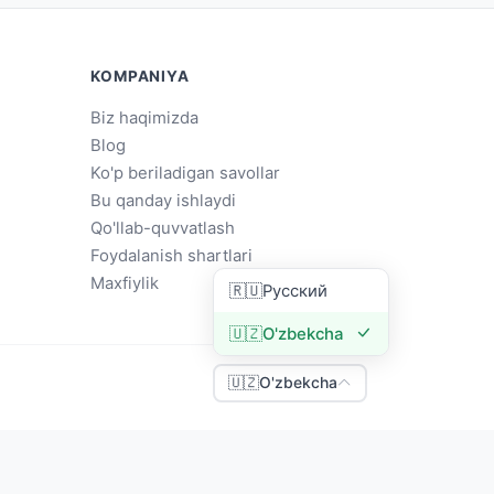
KOMPANIYA
Biz haqimizda
Blog
Ko'p beriladigan savollar
Bu qanday ishlaydi
Qo'llab-quvvatlash
Foydalanish shartlari
Maxfiylik
🇷🇺
Русский
🇺🇿
O'zbekcha
🇺🇿
O'zbekcha